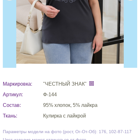
Маркировка:
"ЧЕСТНЫЙ ЗНАК"
Артикул:
Ф-144
Состав:
95% хлопок, 5% лайкра
Ткань:
Кулирка с лайкрой
Параметры модели на фото (рост, Ог-От-Об): 176, 102-87-117
Цвет изделия может отличаться от фото