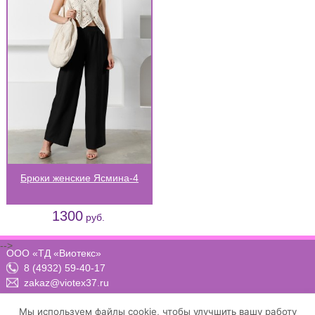
Брюки женские Ясмина-4
1300
руб.
-->
ООО «ТД «Виотекс»
8 (4932) 59-40-17
zakaz@viotex37.ru
ПН-ЧТ: 8:00 - 17:00, ПТ: 8:00 -16:00 (МСК)
Мы используем файлы cookie, чтобы улучшить вашу работу