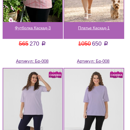
Футболка Каскад-3
Платье Каскад-1
565
270
1050
650
a
a
Артикул:
Бр-008
Артикул:
Бр-008