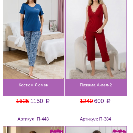
Костюм Люмен
Пижама Ангел-2
1625
1150
1240
600
a
a
Артикул:
П-448
Артикул:
П-384