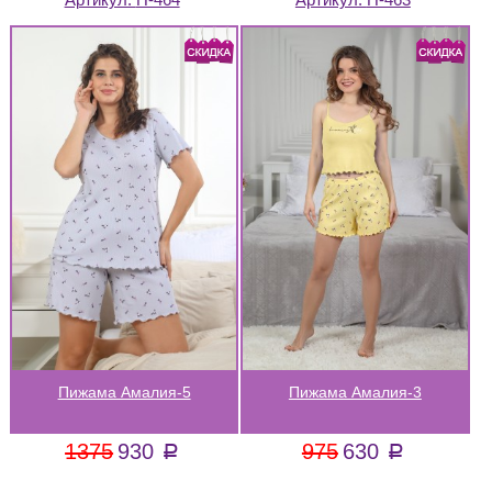
Пижама Амалия-5
Пижама Амалия-3
1375
930
975
630
a
a