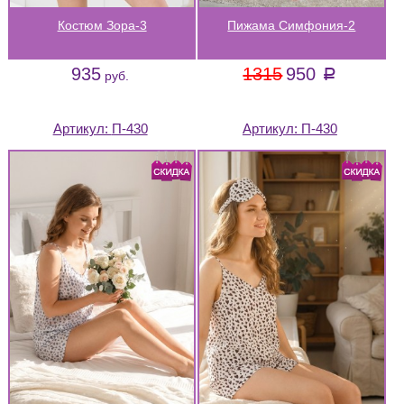
Костюм Зора-3
Пижама Симфония-2
935
1315
950
a
руб.
Артикул:
П-430
Артикул:
П-430