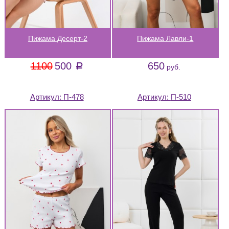
Пижама Десерт-2
Пижама Лавли-1
1100
500
650
a
руб.
Артикул:
П-478
Артикул:
П-510