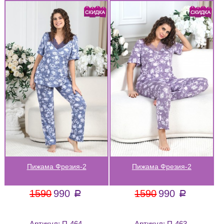
Пижама Фрезия-2
Пижама Фрезия-2
1590
990
1590
990
a
a
Артикул:
П-464
Артикул:
П-463