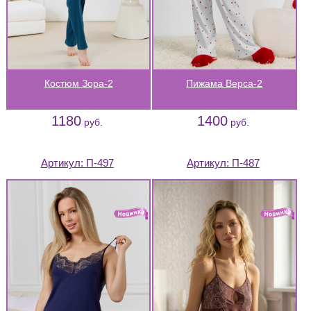
Костюм Зора-2
Пижама Верса-2
1180
1400
руб.
руб.
Артикул:
П-497
Артикул:
П-487