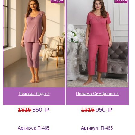
Пижама Лада-2
Пижама Симфония-2
1315
850
1315
950
a
a
Артикул:
П-465
Артикул:
П-465