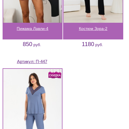
Пижама Лавли-4
Костюм Зора-2
850
1180
руб.
руб.
Артикул:
П-447