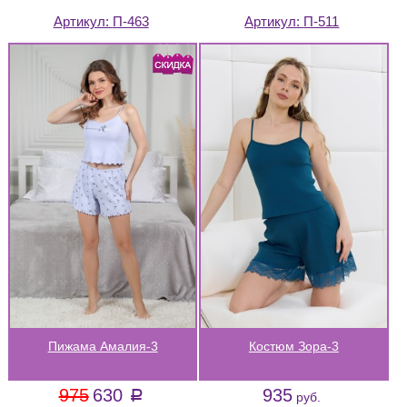
Артикул:
П-463
Артикул:
П-511
Пижама Амалия-3
Костюм Зора-3
975
630
935
a
руб.