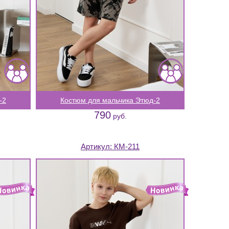
-2
Костюм для мальчика Этюд-2
790
руб.
Артикул:
КМ-211