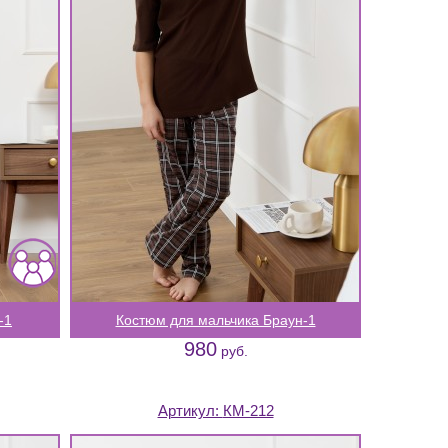
-1
Костюм для мальчика Браун-1
980
руб.
Артикул:
КМ-212