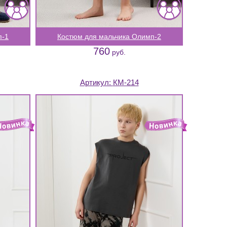
п-1
Костюм для мальчика Олимп-2
760
руб.
Артикул:
КМ-214