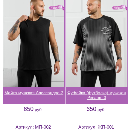
Майка мужская Алессандро-2
Фуфайка (футболка) мужская
Реванш-3
650
650
руб.
руб.
Артикул:
МП-002
Артикул:
ЖП-001