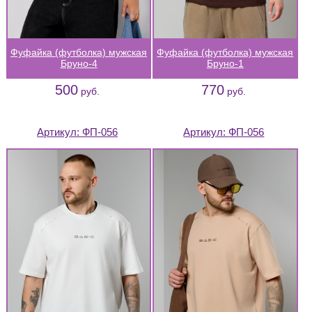
Фуфайка (футболка) мужская
Фуфайка (футболка) мужская
Бруно-4
Бруно-1
500
770
руб.
руб.
Артикул:
ФП-056
Артикул:
ФП-056