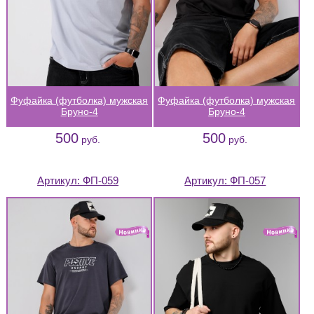
Фуфайка (футболка) мужская
Фуфайка (футболка) мужская
Бруно-4
Бруно-4
500
500
руб.
руб.
Артикул:
ФП-059
Артикул:
ФП-057