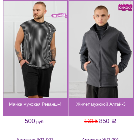
Майка мужская Реванш-4
Жилет мужской Алтай-3
500
1315
850
a
руб.
Артикул:
ЖП-001
Артикул:
ЖП-001