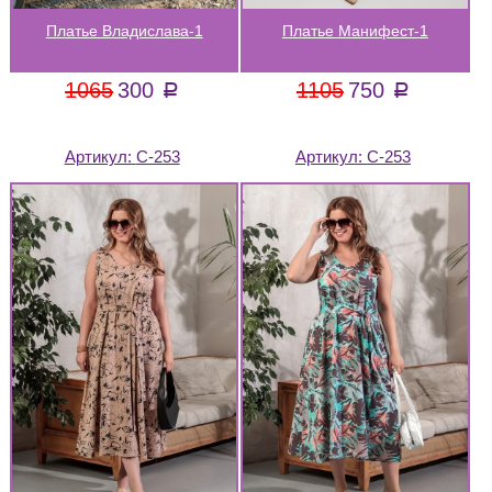
Платье Владислава-1
Платье Манифест-1
1065
300
1105
750
a
a
Артикул:
С-253
Артикул:
С-253