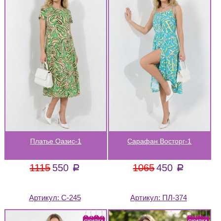
Платье Оазис-1
Сарафан Восторг-1
1115
550
1065
450
a
a
Артикул:
С-245
Артикул:
ПЛ-374