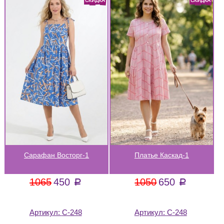
Сарафан Восторг-1
Платье Каскад-1
1065
450
1050
650
a
a
Артикул:
С-248
Артикул:
С-248