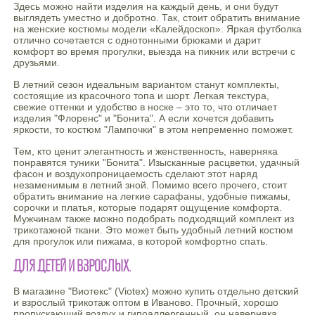
Здесь можно найти изделия на каждый день, и они будут
выглядеть уместно и добротно. Так, стоит обратить внимание
на женские костюмы модели «Калейдоскоп». Яркая футболка
отлично сочетается с однотонными брюками и дарит
комфорт во время прогулки, выезда на пикник или встречи с
друзьями.
В летний сезон идеальным вариантом станут комплекты,
состоящие из красочного топа и шорт. Легкая текстура,
свежие оттенки и удобство в носке – это то, что отличает
изделия "Флоренс" и "Бонита". А если хочется добавить
яркости, то костюм "Лампочки" в этом непременно поможет.
Тем, кто ценит элегантность и женственность, наверняка
понравятся туники "Бонита". Изысканные расцветки, удачный
фасон и воздухопроницаемость сделают этот наряд
незаменимым в летний зной. Помимо всего прочего, стоит
обратить внимание на легкие сарафаны, удобные пижамы,
сорочки и платья, которые подарят ощущение комфорта.
Мужчинам также можно подобрать подходящий комплект из
трикотажной ткани. Это может быть удобный летний костюм
для прогулок или пижама, в которой комфортно спать.
ДЛЯ ДЕТЕЙ И ВЗРОСЛЫХ.
В магазине "Виотекс" (Viotex) можно купить отдельно детский
и взрослый трикотаж оптом в Иваново. Прочный, хорошо
пропускающий воздух и гипоаллергенный, он наверняка