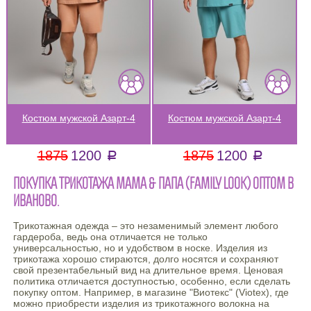
Костюм мужской Азарт-4
Костюм мужской Азарт-4
1875
1200
1875
1200
a
a
ПОКУПКА ТРИКОТАЖА МАМА & ПАПА (FAMILY LOOK) ОПТОМ В
ИВАНОВО.
Трикотажная одежда – это незаменимый элемент любого
гардероба, ведь она отличается не только
универсальностью, но и удобством в носке. Изделия из
трикотажа хорошо стираются, долго носятся и сохраняют
свой презентабельный вид на длительное время. Ценовая
политика отличается доступностью, особенно, если сделать
покупку оптом. Например, в магазине "Виотекс" (Viotex), где
можно приобрести изделия из трикотажного волокна на