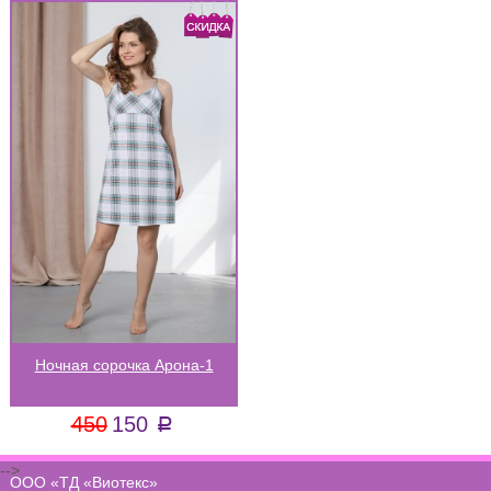
Ночная сорочка Арона-1
450
150
a
-->
ООО «ТД «Виотекс»