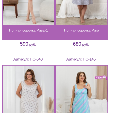
Ночная сорочка Рива-1
Ночная сорочка Рига
590
680
руб.
руб.
Артикул:
НС-649
Артикул:
НС-145