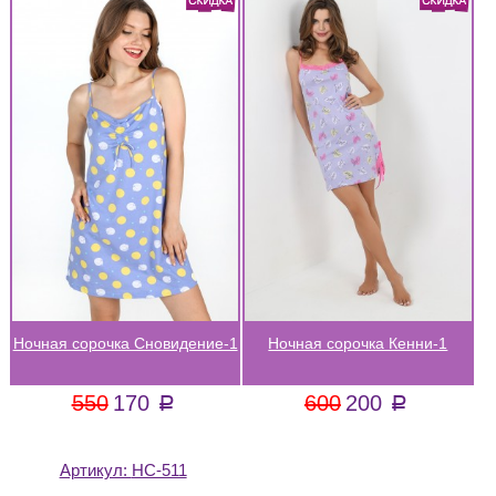
Ночная сорочка Сновидение-1
Ночная сорочка Кенни-1
550
170
600
200
a
a
Артикул:
НС-511