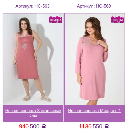
Артикул:
НС-563
Артикул:
НС-569
Ночная сорочка Заманчивые
Ночная сорочка Миндаль-1
сны
940
500
1130
550
a
a