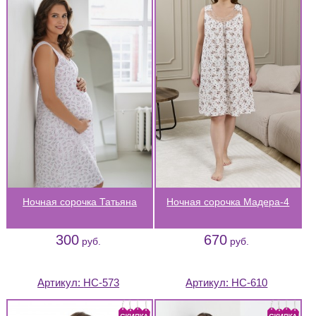
Ночная сорочка Татьяна
Ночная сорочка Мадера-4
300
670
руб.
руб.
Артикул:
НС-573
Артикул:
НС-610