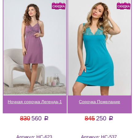
Ночная сорочка Легенда-1
Сорочка Пожелание
830
560
845
250
a
a
Артикул:
НС-623
Артикул:
НС-537