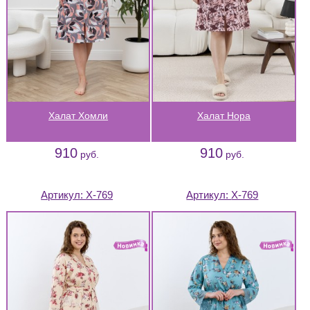
Халат Хомли
Халат Нора
910
910
руб.
руб.
Артикул:
Х-769
Артикул:
Х-769