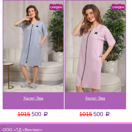
Халат Эва
Халат Эва
1015
500
1015
500
a
a
-->
ООО «ТД «Виотекс»