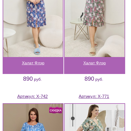
Халат Флэр
Халат Флэр
890
890
руб.
руб.
Артикул:
Х-742
Артикул:
Х-771