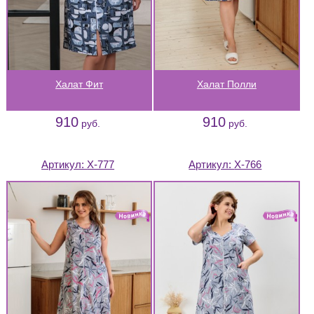
Халат Фит
Халат Полли
910
910
руб.
руб.
Артикул:
Х-777
Артикул:
Х-766