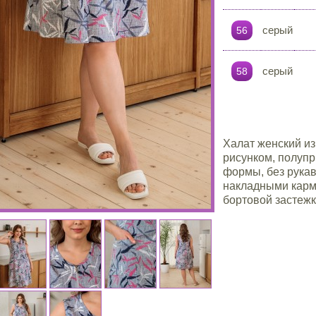
серый
56
серый
58
Халат женский из
рисунком, полупр
формы, без рукав
накладными карм
бортовой застежк