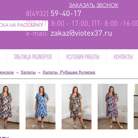
ЗАКАЗАТЬ ЗВОНОК
59-40-17
8(4932)
ПН-ЧТ: 8:00 - 17:00, ПТ: 8:00 -16:
КА НА РАССЫЛКУ
zakaz@viotex37.ru
e-mail:
ТАБЛИЦА РАЗМЕРОВ
УСЛОВИЯ РАБОТЫ
КОНТАКТЫ
енское
→
Халаты
→
Халаты, Рубашки Кулирка