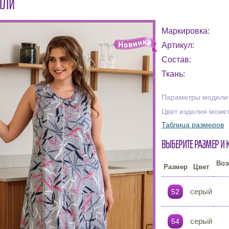
ЛЛИ
Маркировка:
Артикул:
Состав:
Ткань:
Параметры модели н
Цвет изделия может
Таблица размеров
Выберите размер и 
Воз
Размер
Цвет
серый
52
серый
54