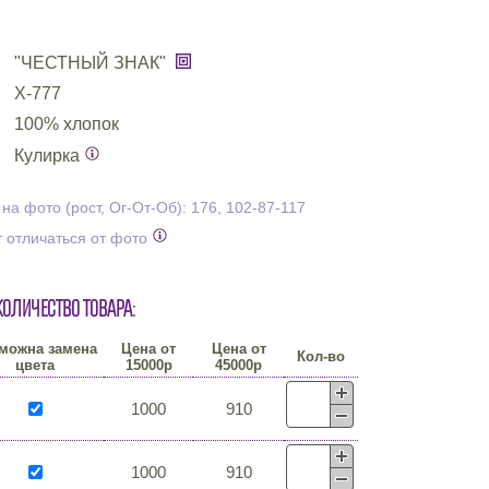
"ЧЕСТНЫЙ ЗНАК"
Х-777
100% хлопок
Кулирка
а фото (рост, Ог-От-Об): 176, 102-87-117
 отличаться от фото
количество товара:
можна замена
Цена от
Цена от
Кол-во
цвета
15000р
45000р
1000
910
1000
910