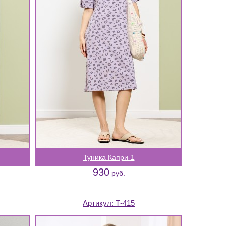
Туника Капри-1
930
руб.
Артикул:
Т-415