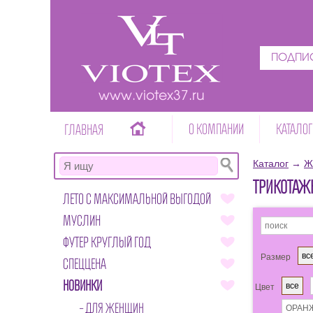
ПОДПИС
www.viotex37.ru
О КОМПАНИИ
КАТАЛОГ
ГЛАВНАЯ
Каталог
→
Ж
ТРИКОТАЖ
ЛЕТО С МАКСИМАЛЬНОЙ ВЫГОДОЙ
МУСЛИН
ФУТЕР КРУГЛЫЙ ГОД
вс
Размер
СПЕЦЦЕНА
НОВИНКИ
все
Цвет
ДЛЯ ЖЕНЩИН
ОРАН