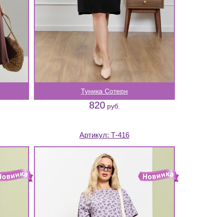
Туника Сотерн
820
руб.
Артикул:
Т-416