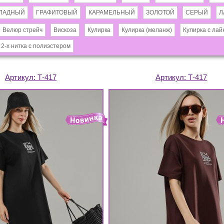
ЛАДНЫЙ
ГРАФИТОВЫЙ
КАРАМЕЛЬНЫЙ
ЗОЛОТОЙ
СЕРЫЙ
Л
Велюр стрейч
Вискоза
Кулирка
Кулирка (меланж)
Кулирка с лай
 2-х нитка с полиэстером
Артикул:
Т-417
Артикул:
Т-417