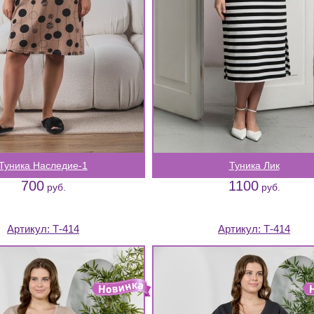
Туника Наследие-1
Туника Лик
700
1100
руб.
руб.
Артикул:
Т-414
Артикул:
Т-414