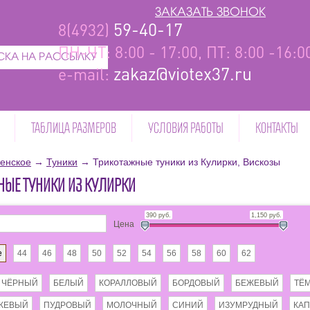
ЗАКАЗАТЬ ЗВОНОК
59-40-17
8(4932)
ПН-ЧТ: 8:00 - 17:00, ПТ: 8:00 -16:
КА НА РАССЫЛКУ
zakaz@viotex37.ru
e-mail:
ТАБЛИЦА РАЗМЕРОВ
УСЛОВИЯ РАБОТЫ
КОНТАКТЫ
енское
→
Туники
→
Трикотажные туники из Кулирки, Вискозы
НЫЕ ТУНИКИ ИЗ КУЛИРКИ
390
руб.
1,150
руб.
Цена
е
44
46
48
50
52
54
56
58
60
62
ЧЁРНЫЙ
БЕЛЫЙ
КОРАЛЛОВЫЙ
БОРДОВЫЙ
БЕЖЕВЫЙ
ТЁ
ЖЕВЫЙ
ПУДРОВЫЙ
МОЛОЧНЫЙ
СИНИЙ
ИЗУМРУДНЫЙ
КА