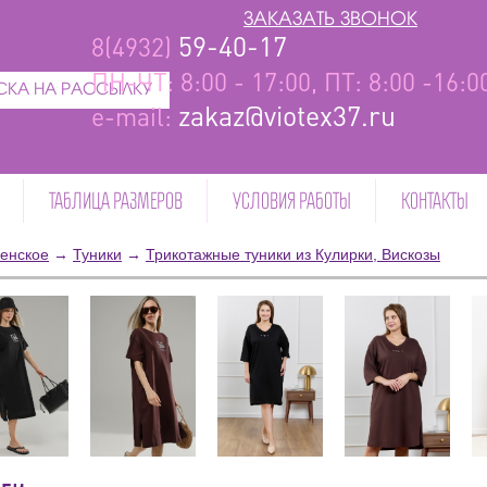
ЗАКАЗАТЬ ЗВОНОК
59-40-17
8(4932)
ПН-ЧТ: 8:00 - 17:00, ПТ: 8:00 -16:
КА НА РАССЫЛКУ
zakaz@viotex37.ru
e-mail:
ТАБЛИЦА РАЗМЕРОВ
УСЛОВИЯ РАБОТЫ
КОНТАКТЫ
енское
→
Туники
→
Трикотажные туники из Кулирки, Вискозы