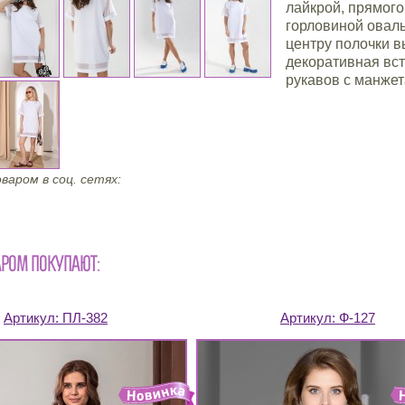
лайкрой, прямого
горловиной овал
центру полочки 
декоративная вст
рукавов с манжет
варом в соц. сетях:
АРОМ ПОКУПАЮТ:
Артикул:
ПЛ-382
Артикул:
Ф-127