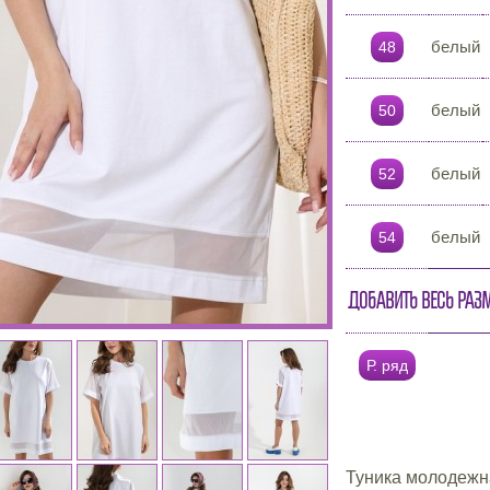
белый
48
белый
50
белый
52
белый
54
Добавить весь раз
Р. ряд
Туника молодежна