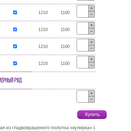
1210
1100
1210
1100
1210
1100
1210
1100
мерный ряд
Купить
я из гладкокрашеного полотна «кулирка» с