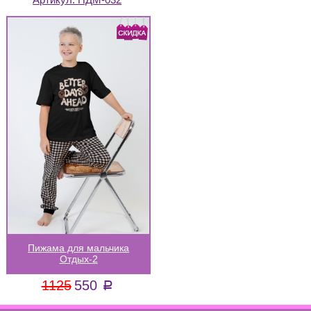
Пижама для мальчика
Отдых-2
1125
550
a