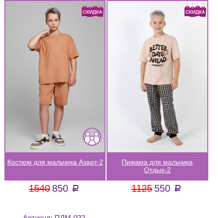
Костюм для мальчика Азарт-2
Пижама для мальчика
Отдых-2
1540
850
1125
550
a
a
Артикул:
ПДМ-032