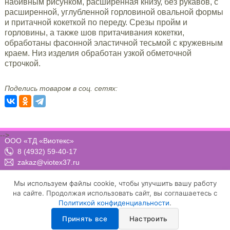
набивным рисунком, расширенная книзу, без рукавов, с
расширенной, углубленной горловиной овальной формы
и притачной кокеткой по переду. Срезы пройм и
горловины, а также шов притачивания кокетки,
обработаны фасонной эластичной тесьмой с кружевным
краем. Низ изделия обработан узкой обметочной
строчкой.
Поделись товаром в соц. сетях:
-->
ООО «ТД «Виотекс»
8 (4932) 59-40-17
zakaz@viotex37.ru
ПН-ЧТ: 8:00 - 17:00, ПТ: 8:00 -16:00 (МСК)
Мы используем файлы cookie, чтобы улучшить вашу работу
на сайте. Продолжая использовать сайт, вы соглашаетесь с
Политикой конфиденциальности
.
Договор-оферта
Положение о конфиденциальности и защите персональных данных
Принять все
Настроить
Условия осуществления рассылки email-сообщений
Настройка cookie