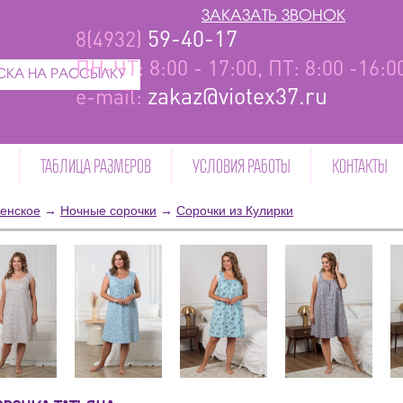
ЗАКАЗАТЬ ЗВОНОК
59-40-17
8(4932)
ПН-ЧТ: 8:00 - 17:00, ПТ: 8:00 -16:
КА НА РАССЫЛКУ
zakaz@viotex37.ru
e-mail:
ТАБЛИЦА РАЗМЕРОВ
УСЛОВИЯ РАБОТЫ
КОНТАКТЫ
енское
→
Ночные сорочки
→
Сорочки из Кулирки