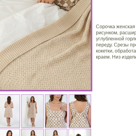
Сорочка женская 
рисунком, расшир
углубленной горл
переду. Срезы пр
кокетки, обрабо
краем. Низ издел