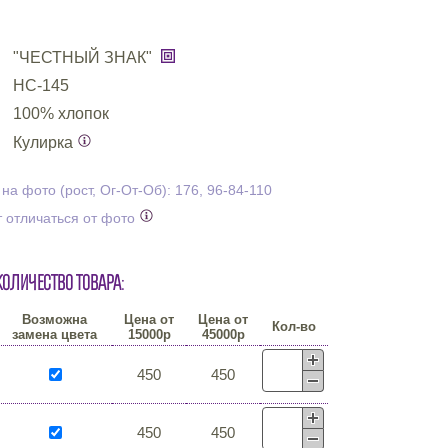
"ЧЕСТНЫЙ ЗНАК"
НС-145
100% хлопок
Кулирка
а фото (рост, Ог-От-Об): 176, 96-84-110
 отличаться от фото
количество товара:
Возможна
Цена от
Цена от
Кол-во
замена цвета
15000р
45000р
450
450
450
450