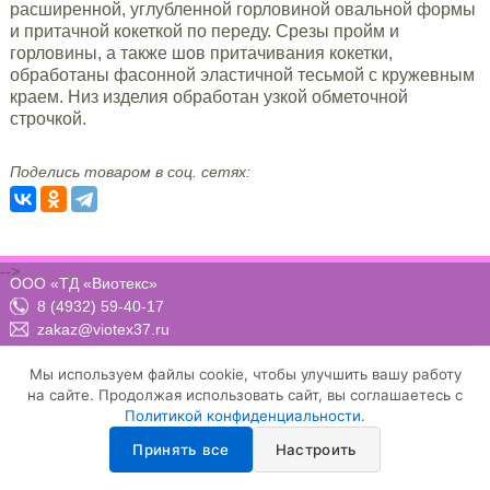
расширенной, углубленной горловиной овальной формы
и притачной кокеткой по переду. Срезы пройм и
горловины, а также шов притачивания кокетки,
обработаны фасонной эластичной тесьмой с кружевным
краем. Низ изделия обработан узкой обметочной
строчкой.
Поделись товаром в соц. сетях:
-->
ООО «ТД «Виотекс»
8 (4932) 59-40-17
zakaz@viotex37.ru
ПН-ЧТ: 8:00 - 17:00, ПТ: 8:00 -16:00 (МСК)
Мы используем файлы cookie, чтобы улучшить вашу работу
на сайте. Продолжая использовать сайт, вы соглашаетесь с
Политикой конфиденциальности
.
Договор-оферта
Положение о конфиденциальности и защите персональных данных
Принять все
Настроить
Условия осуществления рассылки email-сообщений
Настройка cookie