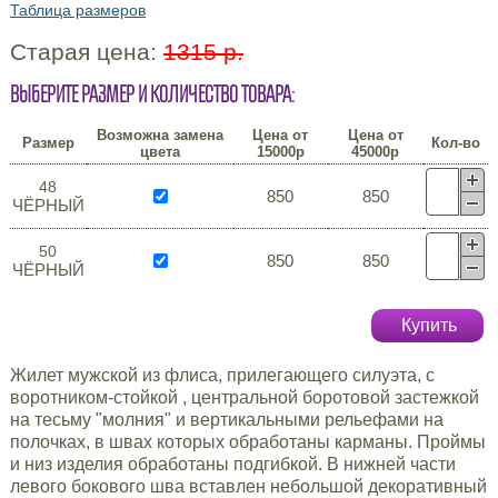
Таблица размеров
Старая цена:
1315 р.
Выберите размер и количество товара:
Возможна замена
Цена от
Цена от
Размер
Кол-во
цвета
15000р
45000р
48
850
850
ЧЁРНЫЙ
50
850
850
ЧЁРНЫЙ
Купить
Жилет мужской из флиса, прилегающего силуэта, с
воротником-стойкой , центральной боротовой застежкой
на тесьму "молния" и вертикальными рельефами на
полочках, в швах которых обработаны карманы. Проймы
и низ изделия обработаны подгибкой. В нижней части
левого бокового шва вставлен небольшой декоративный