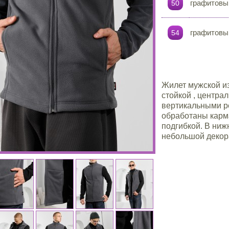
графитовы
50
графитовы
54
Жилет мужской из
стойкой , центра
вертикальными р
обработаны карм
подгибкой. В ниж
небольшой декор