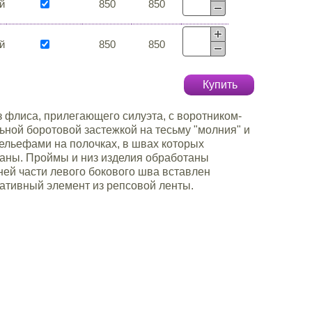
й
850
850
й
850
850
Купить
 флиса, прилегающего силуэта, с воротником-
льной боротовой застежкой на тесьму "молния" и
ельефами на полочках, в швах которых
аны. Проймы и низ изделия обработаны
ней части левого бокового шва вставлен
ативный элемент из репсовой ленты.