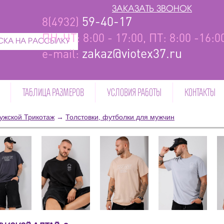
ЗАКАЗАТЬ ЗВОНОК
59-40-17
8(4932)
ПН-ЧТ: 8:00 - 17:00, ПТ: 8:00 -16:
КА НА РАССЫЛКУ
zakaz@viotex37.ru
e-mail:
ТАБЛИЦА РАЗМЕРОВ
УСЛОВИЯ РАБОТЫ
КОНТАКТЫ
ужской Трикотаж
→
Толстовки, футболки для мужчин