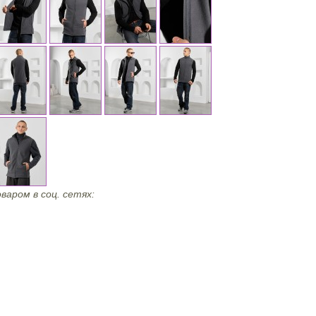
варом в соц. сетях: