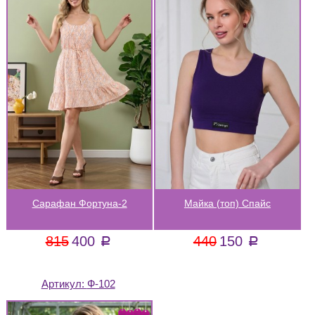
Сарафан Фортуна-2
Майка (топ) Спайс
815
400
440
150
a
a
Артикул:
Ф-102