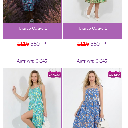
Платье Оазис-1
Платье Оазис-1
1115
550
1115
550
a
a
Артикул:
С-245
Артикул:
С-245