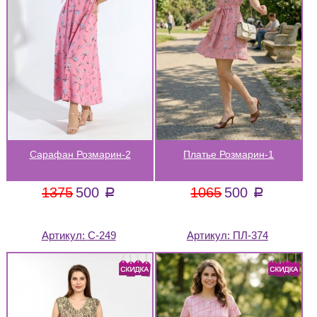
Сарафан Розмарин-2
Платье Розмарин-1
1375
500
1065
500
a
a
Артикул:
С-249
Артикул:
ПЛ-374