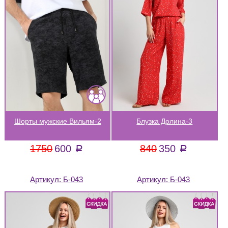
Шорты мужские Вильям-2
Блузка Долина-3
1750
600
840
350
a
a
Артикул:
Б-043
Артикул:
Б-043