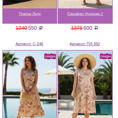
Платье Лилу
Сарафан Упоение-2
1240
550
1375
600
a
a
Артикул:
С-246
Артикул:
ПЛ-392