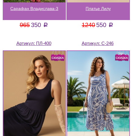
Сарафан Владислава-3
Платье Лилу
965
350
1240
550
a
a
Артикул:
ПЛ-400
Артикул:
С-246