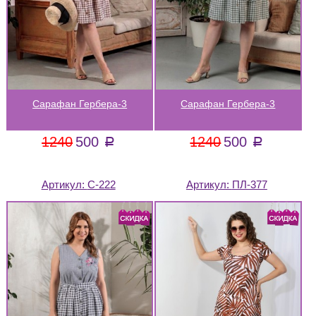
Сарафан Гербера-3
Сарафан Гербера-3
1240
500
1240
500
a
a
Артикул:
С-222
Артикул:
ПЛ-377