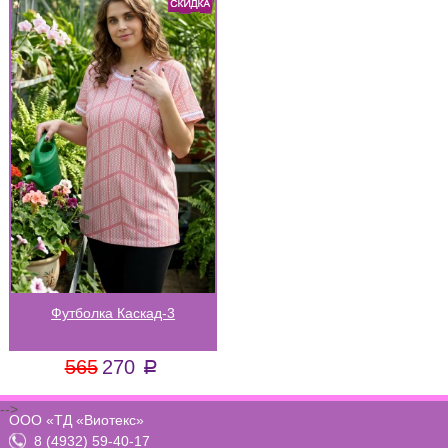
Футболка Каскад-3
565
270
a
-->
ООО «ТД «Виотекс»
8 (4932) 59-40-17