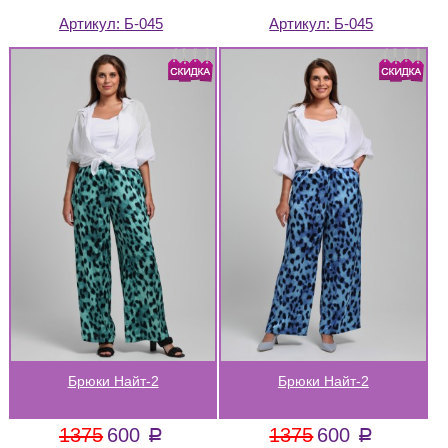
Артикул:
Б-045
Артикул:
Б-045
Брюки Найт-2
Брюки Найт-2
1375
600
1375
600
a
a