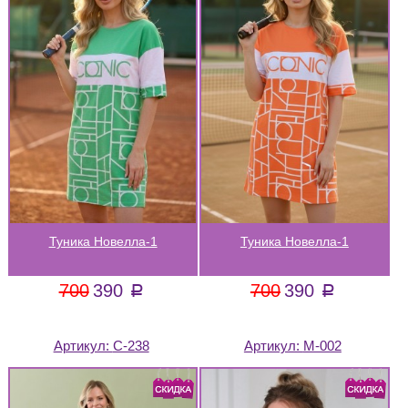
Туника Новелла-1
Туника Новелла-1
700
390
700
390
a
a
Артикул:
С-238
Артикул:
М-002