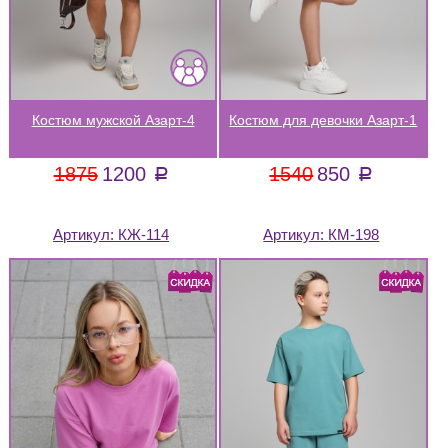
Костюм мужской Азарт-4
Костюм для девочки Азарт-1
1875
1200
1540
850
a
a
Артикул:
КЖ-114
Артикул:
КМ-198