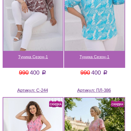
Туника Сезон-1
Туника Сезон-1
990
400
990
400
a
a
Артикул:
С-244
Артикул:
ПЛ-386