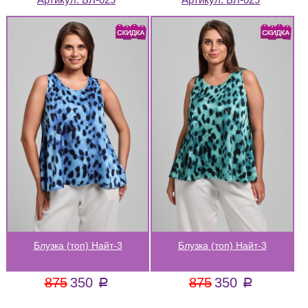
Блузка (топ) Найт-3
Блузка (топ) Найт-3
875
350
875
350
a
a