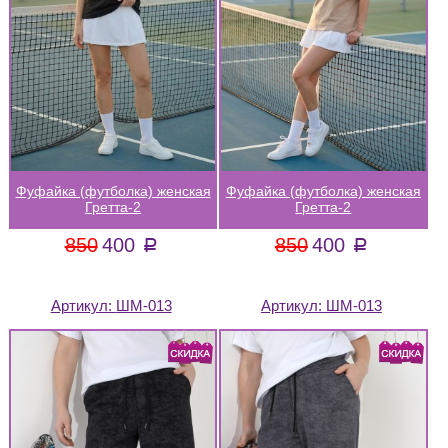
Фуфайка (футболка) женская
Фуфайка (футболка) женская
Гретта-2
Гретта-2
850
400
850
400
a
a
Артикул:
ШМ-013
Артикул:
ШМ-013