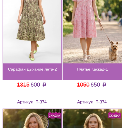
Сарафан Дыхание лета-2
Платье Каскад-1
1315
600
1050
650
a
a
Артикул:
Т-374
Артикул:
Т-374