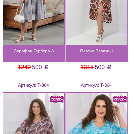
Сарафан Гербера-3
Платье Эврика-1
1240
500
1315
500
a
a
Артикул:
Т-364
Артикул:
Т-364