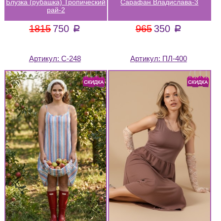
Блузка (рубашка) Тропический
Сарафан Владислава-3
рай-2
1815
750
965
350
a
a
Артикул:
С-248
Артикул:
ПЛ-400