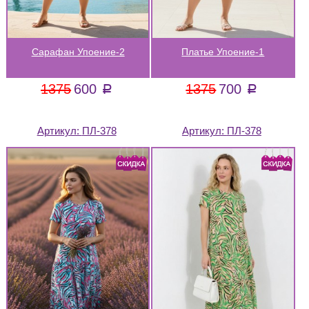
Сарафан Упоение-2
Платье Упоение-1
1375
600
1375
700
a
a
Артикул:
ПЛ-378
Артикул:
ПЛ-378