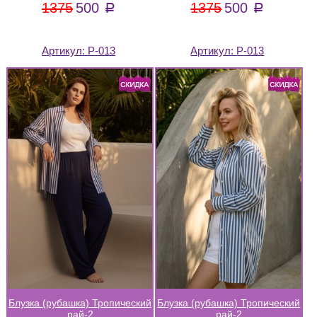
1375
500
1375
500
a
a
Артикул:
Р-013
Артикул:
Р-013
Блузка (рубашка) Тропический
Блузка (рубашка) Тропический
рай-2
рай-2