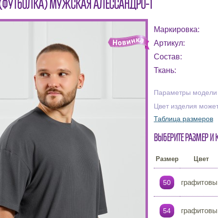
(ФУТБОЛКА) МУЖСКАЯ АЛЕССАНДРО-1
Маркировка:
Артикул:
Состав:
Ткань:
Параметры модели н
Цвет изделия может
Таблица размеров
Выберите размер и 
Размер
Цвет
графитовы
50
графитовы
54