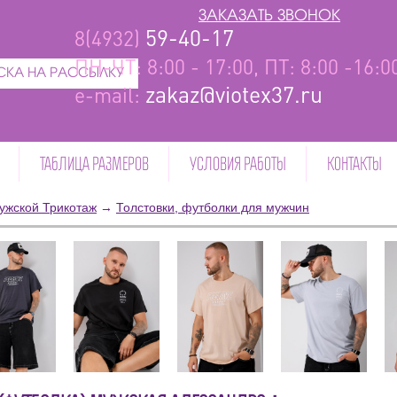
ЗАКАЗАТЬ ЗВОНОК
59-40-17
8(4932)
ПН-ЧТ: 8:00 - 17:00, ПТ: 8:00 -16:
КА НА РАССЫЛКУ
zakaz@viotex37.ru
e-mail:
ТАБЛИЦА РАЗМЕРОВ
УСЛОВИЯ РАБОТЫ
КОНТАКТЫ
ужской Трикотаж
→
Толстовки, футболки для мужчин