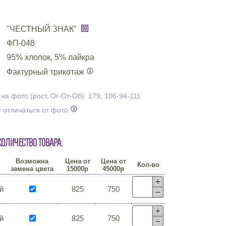
"ЧЕСТНЫЙ ЗНАК"
ФП-048
95% хлопок, 5% лайкра
Фактурный трикотаж
а фото (рост, Ог-От-Об): 179, 106-94-111
 отличаться от фото
количество товара:
Возможна
Цена от
Цена от
Кол-во
замена цвета
15000р
45000р
й
825
750
й
825
750