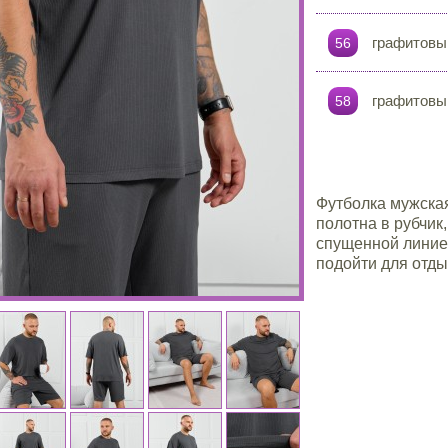
графитовы
56
графитовы
58
Футболка мужская
полотна в рубчик,
спущенной линией
подойти для отды