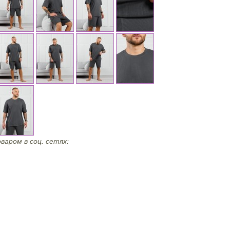
варом в соц. сетях: