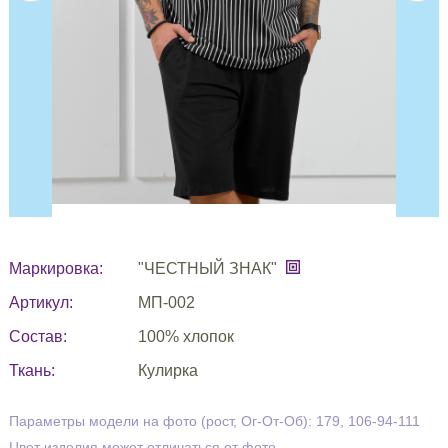
Маркировка:
"ЧЕСТНЫЙ ЗНАК"
Артикул:
МП-002
Состав:
100% хлопок
Ткань:
Кулирка
Параметры модели на фото (рост, Ог-От-Об): 179, 106-94-111
Цвет изделия может отличаться от фото