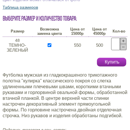
Таблица размеров
Выберите размер и количество товара:
Возможна
Цена от
Цена от
Размер
Кол-во
замена цвета
15000р
45000р
48
ТЕМНО-
550
500
ЗЕЛЕНЫЙ
Купить
Футболка мужская из гладкокрашеного трикотажного
полотна "кулирка" классического покроя со слегка
удлиненными плечевыми швами, короткими втачными
рукавами и горлорвиной овальной формы, обработанной
втачной планкой. В центре верхней части спинки
настрочен декоративный элемент прямоугольной
формы. По горловине настрочена двойная отделочная
строчка. Низ рукавов и изделия обработаны подгибкой.
Поделись товаром в соц. сетях: