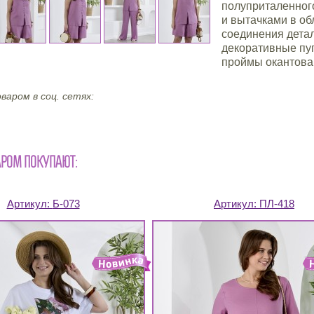
полуприталенного
и вытачками в обл
соединения детал
декоративные пу
проймы окантова
варом в соц. сетях:
АРОМ ПОКУПАЮТ:
Артикул:
Б-073
Артикул:
ПЛ-418