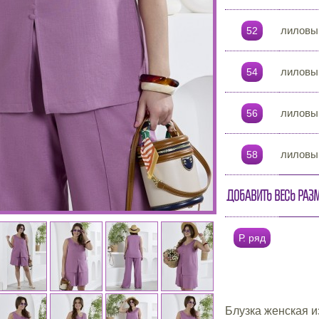
лиловы
52
лиловы
54
лиловы
56
лиловы
58
Добавить весь раз
Р. ряд
Блузка женская и