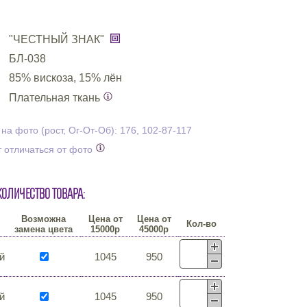
"ЧЕСТНЫЙ ЗНАК"
БЛ-038
85% вискоза, 15% лён
Плательная ткань
а фото (рост, Ог-От-Об): 176, 102-87-117
 отличаться от фото
количество товара:
Возможна
Цена от
Цена от
Кол-во
замена цвета
15000р
45000р
й
1045
950
й
1045
950