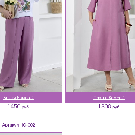
Брюки Камео-2
Платье Камео-1
1450
1800
руб.
руб.
Артикул:
Ю-002