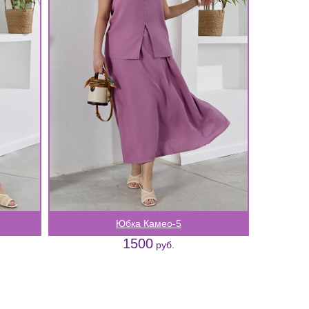
Юбка Камео-5
1500
руб.