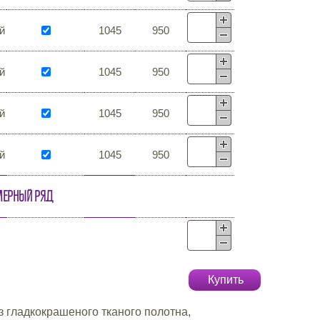
й
1045
950
й
1045
950
й
1045
950
й
1045
950
мерный ряд
Купить
з гладкокрашеного тканого полотна,