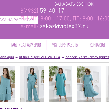
ЗАКАЗАТЬ ЗВОНОК
59-40-17
8(4932)
ПН-ЧТ: 8:00 - 17:00, ПТ: 8:00 -16:
КА НА РАССЫЛКУ
zakaz@viotex37.ru
e-mail:
ТАБЛИЦА РАЗМЕРОВ
УСЛОВИЯ РАБОТЫ
КОНТАКТЫ
оллекции
→
КОЛЛЕКЦИИ VLT VIOTEX
→
Коллекция женского трико