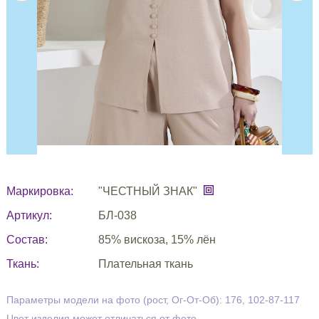
Маркировка:
"ЧЕСТНЫЙ ЗНАК"
Артикул:
БЛ-038
Состав:
85% вискоза, 15% лён
Ткань:
Плательная ткань
Параметры модели на фото (рост, Ог-От-Об): 176, 102-87-117
Цвет изделия может отличаться от фото