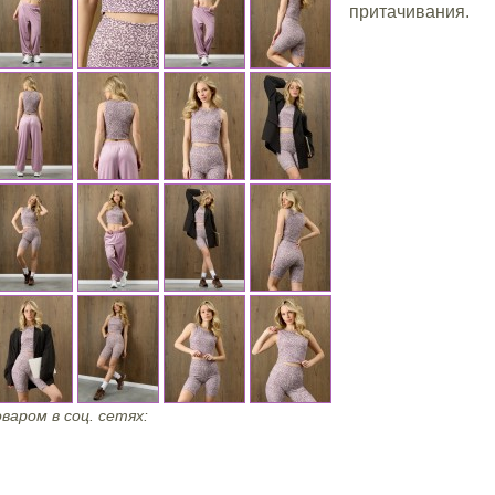
притачивания.
варом в соц. сетях: