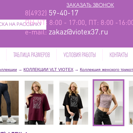
ЗАКАЗАТЬ ЗВОНОК
59-40-17
8(4932)
ПН-ЧТ: 8:00 - 17:00, ПТ: 8:00 -16:
КА НА РАССЫЛКУ
zakaz@viotex37.ru
e-mail:
ТАБЛИЦА РАЗМЕРОВ
УСЛОВИЯ РАБОТЫ
КОНТАКТЫ
оллекции
→
КОЛЛЕКЦИИ VLT VIOTEX
→
Коллекция женского трико