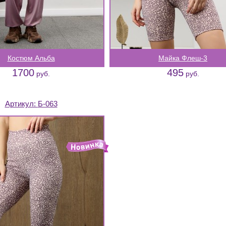
Костюм Альба
Майка Флеш-3
1700
495
руб.
руб.
Артикул:
Б-063