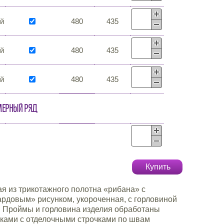
й
480
435
й
480
435
й
480
435
мерный ряд
Купить
я из трикотажного полотна «рибана» с
рдовым» рисунком, укороченная, с горловиной
 Проймы и горловина изделия обработаны
ками с отделочными строчками по швам