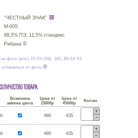
"ЧЕСТНЫЙ ЗНАК"
М-005
88,5% ПЭ, 11,5% спандекс
Рибана
а фото (рост, Ог-От-Об): 165, 86-64-93
 отличаться от фото
количество товара:
Возможна
Цена от
Цена от
Кол-во
замена цвета
15000р
45000р
й
480
435
й
480
435