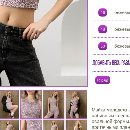
бежевы
46
бежевы
48
бежевы
50
Добавить весь раз
Р. ряд
Майка молодежна
набивным «леопа
овальной формы.
притачными план