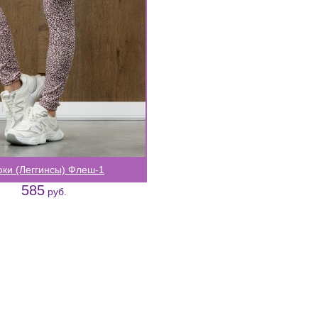
ки (Леггинсы) Флеш-1
585
руб.