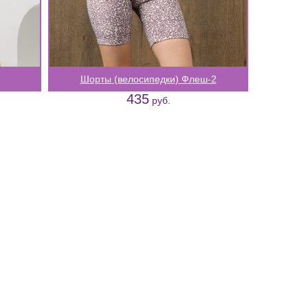
Шорты (велосипедки) Флеш-2
435
руб.