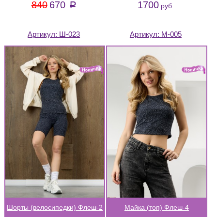
840
670
1700
a
руб.
Артикул:
Ш-023
Артикул:
М-005
Шорты (велосипедки) Флеш-2
Майка (топ) Флеш-4