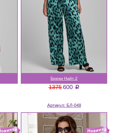
Брюки Найт-2
1375
600
a
Артикул:
БЛ-048