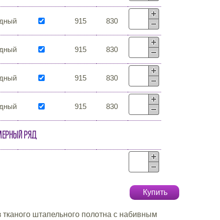
дный
915
830
дный
915
830
дный
915
830
дный
915
830
мерный ряд
Купить
 тканого штапельного полотна с набивным