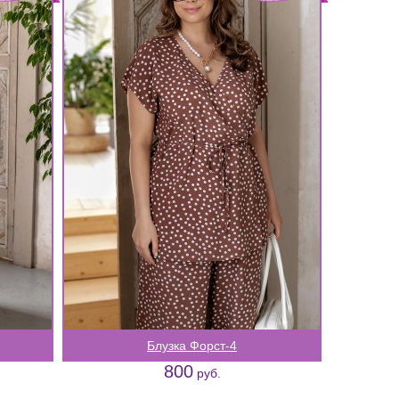
Блузка Форст-4
800
руб.