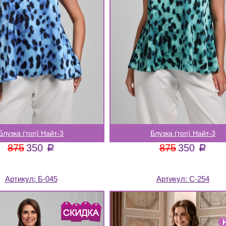
Блузка (топ) Найт-3
Блузка (топ) Найт-3
875
350
875
350
a
a
Артикул:
Б-045
Артикул:
С-254