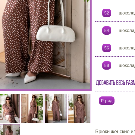
шокола
52
шокола
54
шокола
56
шокола
58
Добавить весь раз
Р. ряд
Брюки женские из