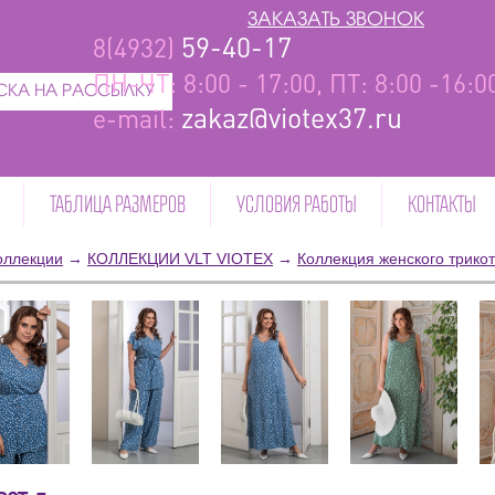
ЗАКАЗАТЬ ЗВОНОК
59-40-17
8(4932)
ПН-ЧТ: 8:00 - 17:00, ПТ: 8:00 -16:
КА НА РАССЫЛКУ
zakaz@viotex37.ru
e-mail:
ТАБЛИЦА РАЗМЕРОВ
УСЛОВИЯ РАБОТЫ
КОНТАКТЫ
оллекции
→
КОЛЛЕКЦИИ VLT VIOTEX
→
Коллекция женского трико