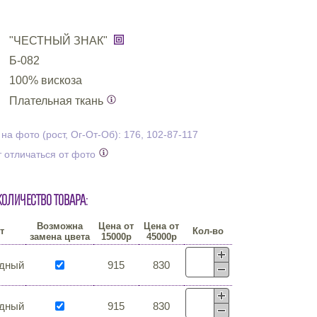
"ЧЕСТНЫЙ ЗНАК"
Б-082
100% вискоза
Плательная ткань
а фото (рост, Ог-От-Об): 176, 102-87-117
 отличаться от фото
количество товара:
Возможна
Цена от
Цена от
т
Кол-во
замена цвета
15000р
45000р
дный
915
830
дный
915
830