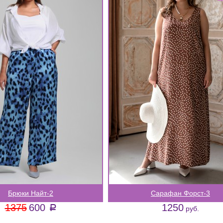
Брюки Найт-2
Сарафан Форст-3
1375
600
1250
a
руб.