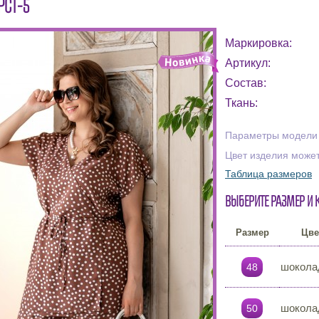
РСТ-5
Маркировка:
Артикул:
Состав:
Ткань:
Параметры модели н
Цвет изделия может
Таблица размеров
Выберите размер и 
Размер
Цве
шокола
48
шокола
50