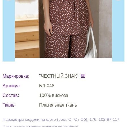
Маркировка:
"ЧЕСТНЫЙ ЗНАК"
Артикул:
БЛ-048
Состав:
100% вискоза
Ткань:
Плательная ткань
Параметры модели на фото (рост, Ог-От-Об): 176, 102-87-117
Цвет изделия может отличаться от фото