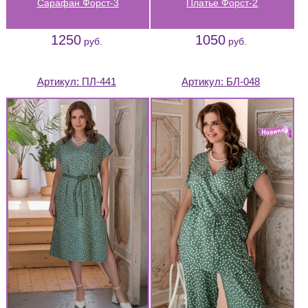
Сарафан Форст-3
Платье Форст-2
1250
1050
руб.
руб.
Артикул:
ПЛ-441
Артикул:
БЛ-048