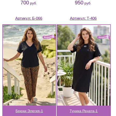
700
950
руб.
руб.
Артикул:
Б-066
Артикул:
Т-406
Брюки Элегия-1
Туника Рената-1