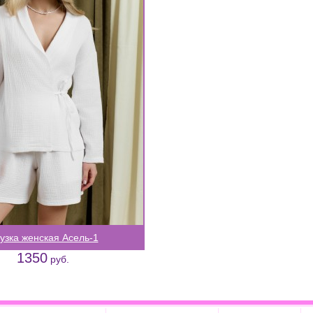
узка женская Асель-1
1350
руб.