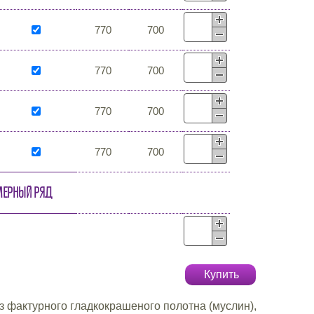
770
700
770
700
770
700
770
700
мерный ряд
Купить
 фактурного гладкокрашеного полотна (муслин),