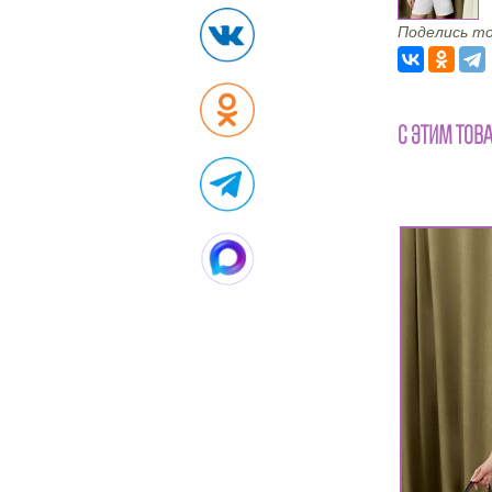
Поделись то
С ЭТИМ ТОВ