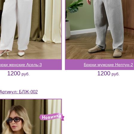
юки женские Асель-3
Брюки мужские Нептун-2
1200
1200
руб.
руб.
Артикул:
БЛЖ-002