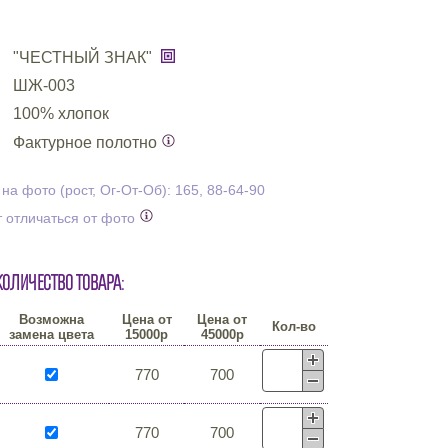
"ЧЕСТНЫЙ ЗНАК"
ШЖ-003
100% хлопок
Фактурное полотно
а фото (рост, Ог-От-Об): 165, 88-64-90
 отличаться от фото
количество товара:
Возможна
Цена от
Цена от
Кол-во
замена цвета
15000р
45000р
770
700
770
700