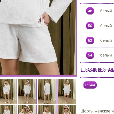
белый
48
белый
50
белый
52
белый
54
Добавить весь раз
Р. ряд
Шорты женские из