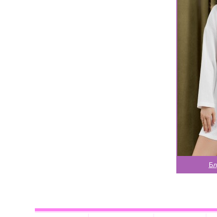
Бл
-->