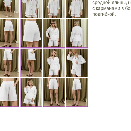
средней длины, н
с карманами в б
подгибкой.