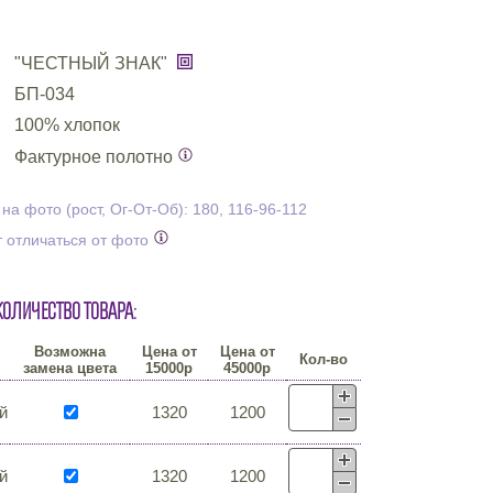
"ЧЕСТНЫЙ ЗНАК"
БП-034
100% хлопок
Фактурное полотно
а фото (рост, Ог-От-Об): 180, 116-96-112
 отличаться от фото
количество товара:
Возможна
Цена от
Цена от
Кол-во
замена цвета
15000р
45000р
й
1320
1200
й
1320
1200