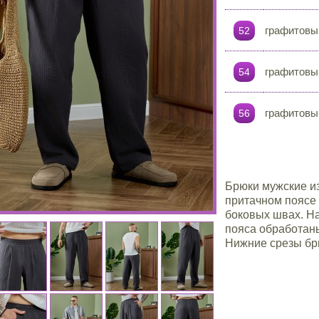
графитовы
52
графитовы
54
графитовы
56
Брюки мужские из
притачном поясе 
боковых швах. Н
пояса обработаны
Нижние срезы бр