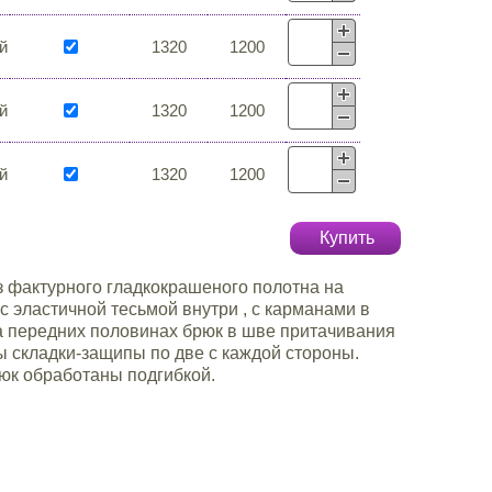
й
1320
1200
й
1320
1200
й
1320
1200
Купить
 фактурного гладкокрашеного полотна на
с эластичной тесьмой внутри , с карманами в
а передних половинах брюк в шве притачивания
 складки-защипы по две с каждой стороны.
юк обработаны подгибкой.