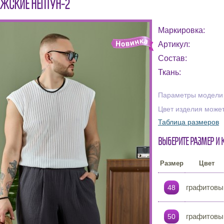
ЖСКИЕ НЕПТУН-2
Маркировка:
Артикул:
Состав:
Ткань:
Параметры модели н
Цвет изделия может
Таблица размеров
Выберите размер и 
Размер
Цвет
графитовы
48
графитовы
50