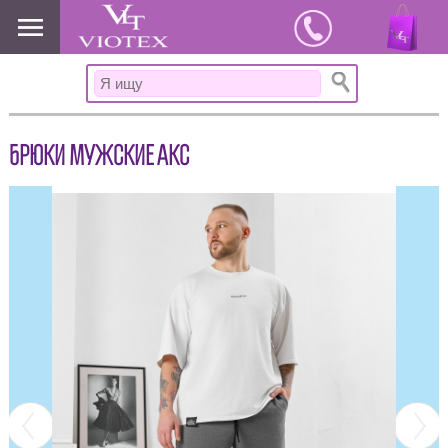
www.viotex37.ru
БРЮКИ МУЖСКИЕ АКС