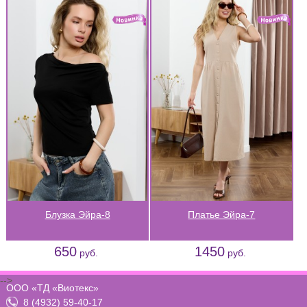
Блузка Эйра-8
Платье Эйра-7
650
1450
руб.
руб.
-->
ООО «ТД «Виотекс»
8 (4932) 59-40-17