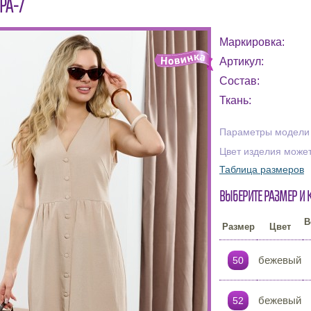
РА-7
Маркировка:
Артикул:
Состав:
Ткань:
Параметры модели н
Цвет изделия может
Таблица размеров
Выберите размер и 
В
Размер
Цвет
бежевый
50
бежевый
52