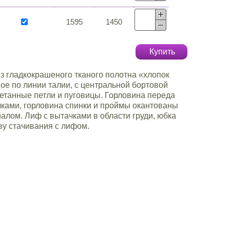
1595
1450
Купить
з гладкокрашеного тканого полотна «хлопок
ое по линии талии, с центральной бортовой
етанные петли и пуговицы. Горловина переда
чками, горловина спинки и проймы окантованы
лом. Лиф с вытачками в области груди, юбка
ву стачивания с лифом.