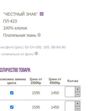
"ЧЕСТНЫЙ ЗНАК"
ПЛ-423
100% хлопок
Плательная ткань
а фото (рост, Ог-От-Об): 165, 88-64-90
 отличаться от фото
количество товара:
озможна замена
Цена от
Цена от
Кол-во
цвета
15000р
45000р
1595
1450
1595
1450