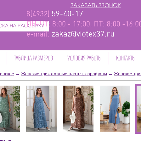
ЗАКАЗАТЬ ЗВОНОК
59-40-17
8(4932)
ПН-ЧТ: 8:00 - 17:00, ПТ: 8:00 -16:
КА НА РАССЫЛКУ
zakaz@viotex37.ru
e-mail:
ТАБЛИЦА РАЗМЕРОВ
УСЛОВИЯ РАБОТЫ
КОНТАКТЫ
енское
→
Женские трикотажные платья, сарафаны
→
Женские три