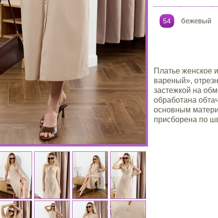
бежевый
54
Платье женское и
вареный», отрезн
застежкой на обм
обработана обта
основным материа
присборена по ш