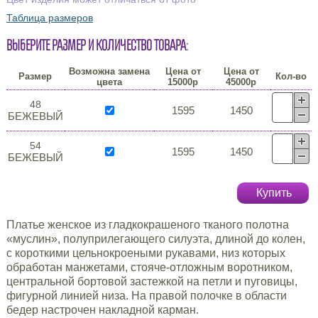
Таблица размеров
Выберите размер и количество товара:
Возможна замена
Цена от
Цена от
Размер
Кол-во
цвета
15000р
45000р
48
1595
1450
БЕЖЕВЫЙ
54
1595
1450
БЕЖЕВЫЙ
Купить
Платье женское из гладкокрашеного тканого полотна
«муслин», полуприлегающего силуэта, длиной до колен,
с короткими цельнокроеными рукавами, низ которых
обработан манжетами, стояче-отложным воротником,
центральной бортовой застежкой на петли и пуговицы,
фигурной линией низа. На правой полочке в области
бедер настрочен накладной карман.