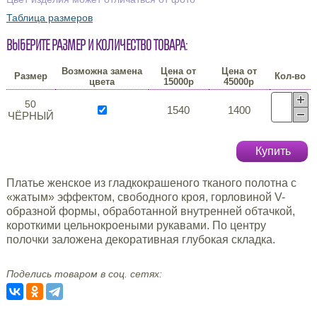
Таблица размеров
Выберите размер и количество товара:
Возможна замена
Цена от
Цена от
Размер
Кол-во
цвета
15000р
45000р
50
1540
1400
ЧЁРНЫЙ
Купить
Платье женское из гладкокрашеного тканого полотна с
«жатым» эффектом, свободного кроя, горловиной V-
образной формы, обработанной внутренней обтачкой,
короткими цельнокроеными рукавами. По центру
полочки заложена декоративная глубокая складка.
Поделись товаром в соц. сетях: