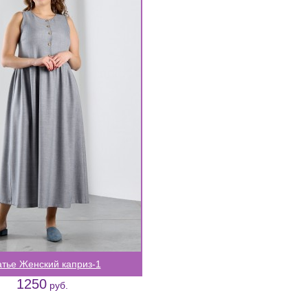
тье Женский каприз-1
1250
руб.