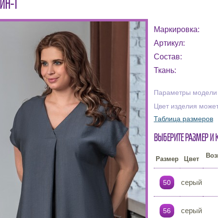
ЙН-1
Маркировка:
Артикул:
Состав:
Ткань:
Параметры модели н
Цвет изделия может
Таблица размеров
Выберите размер и 
Воз
Размер
Цвет
серый
50
серый
56