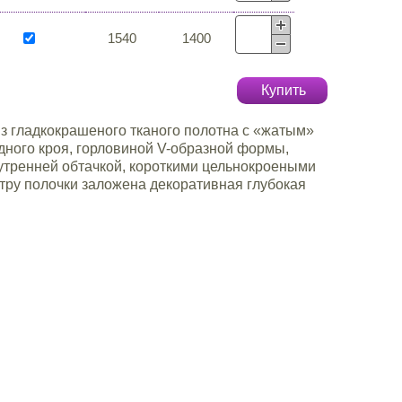
1540
1400
Купить
з гладкокрашеного тканого полотна с «жатым»
дного кроя, горловиной V-образной формы,
утренней обтачкой, короткими цельнокроеными
тру полочки заложена декоративная глубокая