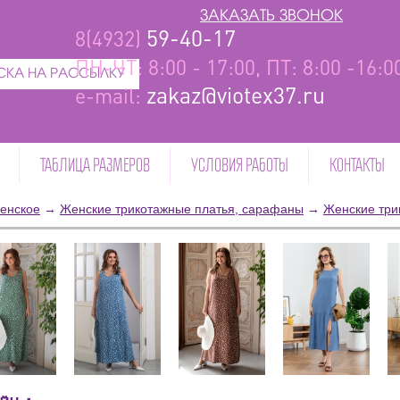
ЗАКАЗАТЬ ЗВОНОК
59-40-17
8(4932)
ПН-ЧТ: 8:00 - 17:00, ПТ: 8:00 -16:
КА НА РАССЫЛКУ
zakaz@viotex37.ru
e-mail:
ТАБЛИЦА РАЗМЕРОВ
УСЛОВИЯ РАБОТЫ
КОНТАКТЫ
енское
→
Женские трикотажные платья, сарафаны
→
Женские три