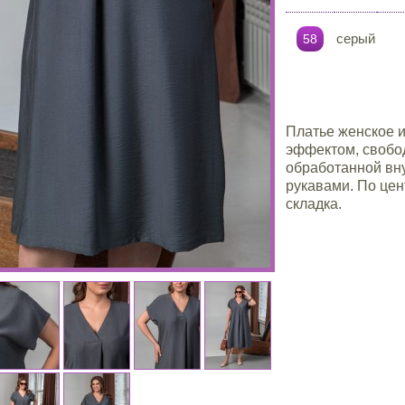
серый
58
Платье женское и
эффектом, свобо
обработанной вн
рукавами. По цен
складка.