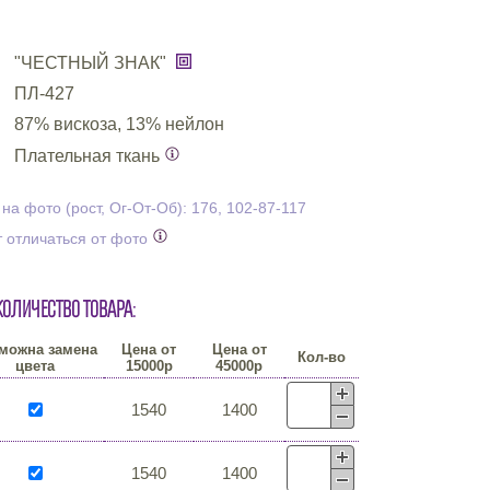
"ЧЕСТНЫЙ ЗНАК"
ПЛ-427
87% вискоза, 13% нейлон
Плательная ткань
а фото (рост, Ог-От-Об): 176, 102-87-117
 отличаться от фото
количество товара:
можна замена
Цена от
Цена от
Кол-во
цвета
15000р
45000р
1540
1400
1540
1400