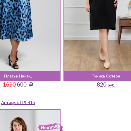
Платье Найт-1
Туника Сотерн
1690
600
820
a
руб.
Артикул:
ПЛ-415