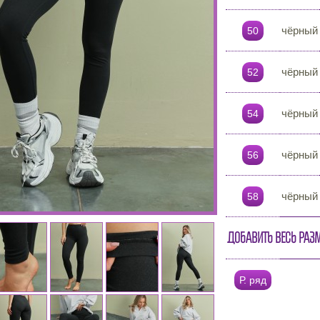
чёрный
50
чёрный
52
чёрный
54
чёрный
56
чёрный
58
Добавить весь раз
Р. ряд