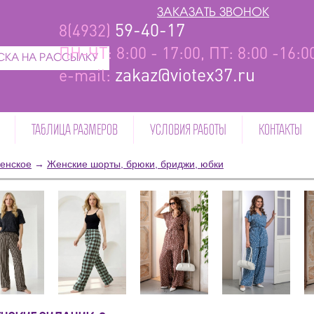
ЗАКАЗАТЬ ЗВОНОК
59-40-17
8(4932)
ПН-ЧТ: 8:00 - 17:00, ПТ: 8:00 -16:
КА НА РАССЫЛКУ
zakaz@viotex37.ru
e-mail:
ТАБЛИЦА РАЗМЕРОВ
УСЛОВИЯ РАБОТЫ
КОНТАКТЫ
енское
→
Женские шорты, брюки, бриджи, юбки