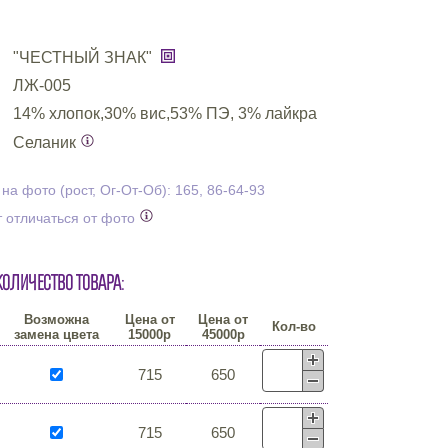
"ЧЕСТНЫЙ ЗНАК"
ЛЖ-005
14% хлопок,30% вис,53% ПЭ, 3% лайкра
Селаник
а фото (рост, Ог-От-Об): 165, 86-64-93
 отличаться от фото
количество товара:
Возможна
Цена от
Цена от
Кол-во
замена цвета
15000р
45000р
715
650
715
650