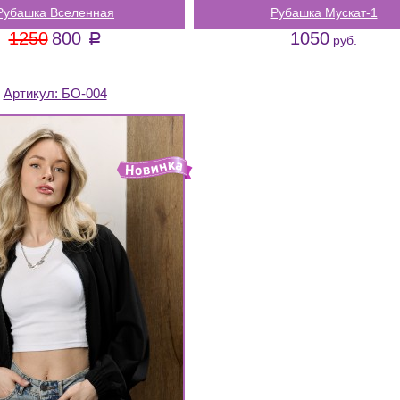
Рубашка Вселенная
Рубашка Мускат-1
1250
800
1050
a
руб.
Артикул:
БО-004