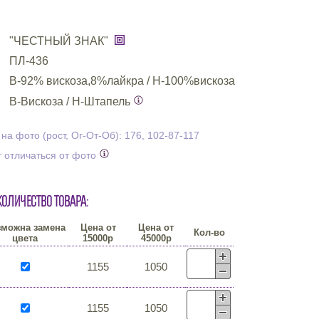
"ЧЕСТНЫЙ ЗНАК"
ПЛ-436
В-92% вискоза,8%лайкра / Н-100%вискоза
В-Вискоза / Н-Штапель
а фото (рост, Ог-От-Об): 176, 102-87-117
 отличаться от фото
количество товара:
зможна замена
Цена от
Цена от
Кол-во
цвета
15000р
45000р
1155
1050
1155
1050