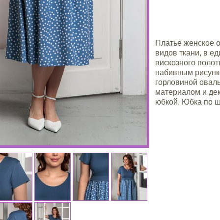
Платье женское о
видов ткани, в е
вискозного полот
набивным рисунко
горловиной овал
материалом и де
юбкой. Юбка по 