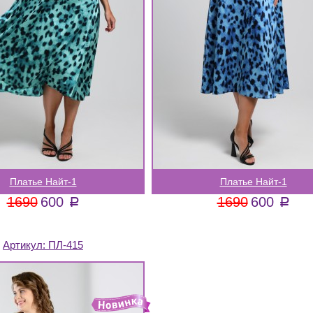
Платье Найт-1
Платье Найт-1
1690
600
1690
600
a
a
Артикул:
ПЛ-415