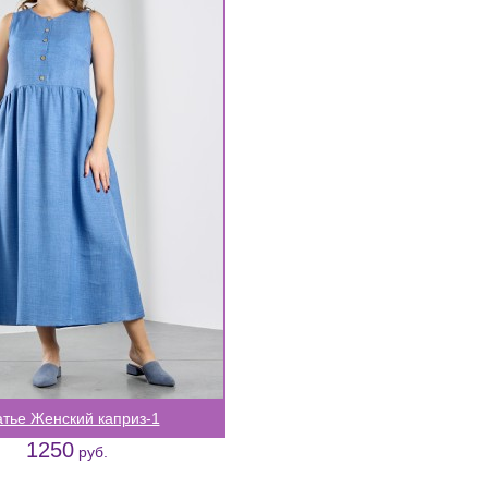
тье Женский каприз-1
1250
руб.