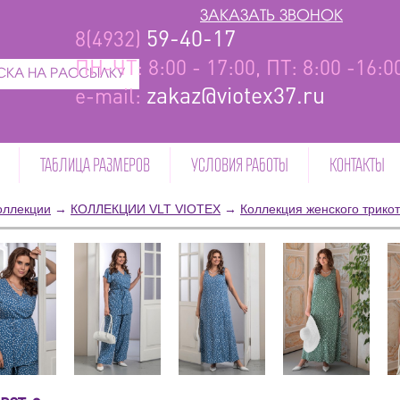
ЗАКАЗАТЬ ЗВОНОК
59-40-17
8(4932)
ПН-ЧТ: 8:00 - 17:00, ПТ: 8:00 -16:
КА НА РАССЫЛКУ
zakaz@viotex37.ru
e-mail:
ТАБЛИЦА РАЗМЕРОВ
УСЛОВИЯ РАБОТЫ
КОНТАКТЫ
оллекции
→
КОЛЛЕКЦИИ VLT VIOTEX
→
Коллекция женского трико