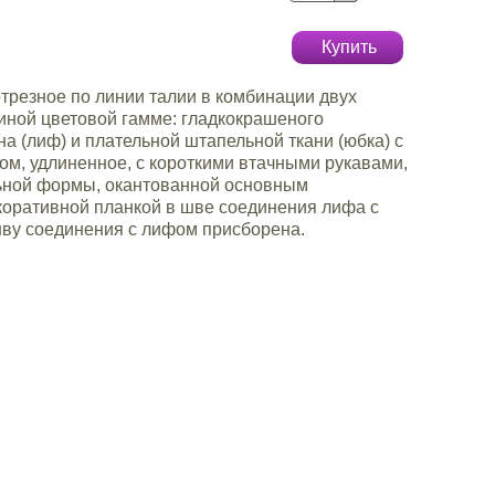
Купить
трезное по линии талии в комбинации двух
диной цветовой гамме: гладкокрашеного
на (лиф) и плательной штапельной ткани (юбка) с
м, удлиненное, с короткими втачными рукавами,
ьной формы, окантованной основным
коративной планкой в шве соединения лифа с
шву соединения с лифом присборена.