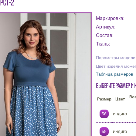
РСТ-2
Маркировка:
Артикул:
Состав:
Ткань:
Параметры модели н
Цвет изделия может
Таблица размеров
Выберите размер и 
Во
Размер
Цвет
индиго
56
индиго
58