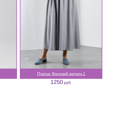
Платье Женский каприз-1
1250
руб.