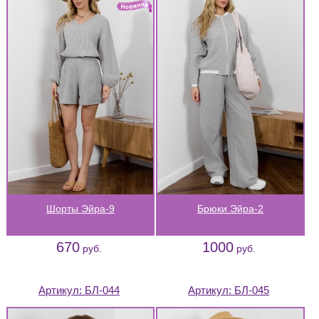
Шорты Эйра-9
Брюки Эйра-2
670
1000
руб.
руб.
Артикул:
БЛ-044
Артикул:
БЛ-045