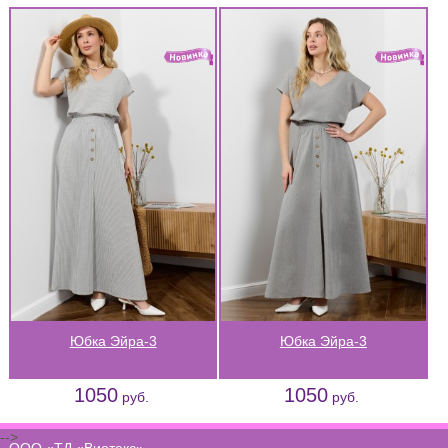
Юбка Эйра-3
Юбка Эйра-3
1050
1050
руб.
руб.
-->
ООО «ТД «Виотекс»