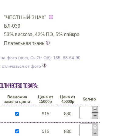
"ЧЕСТНЫЙ ЗНАК"
БЛ-039
53% вискоза, 42% ПЭ, 5% лайкра
Плательная ткань
а фото (рост, Ог-От-Об): 165, 88-64-90
 отличаться от фото
количество товара:
Возможна
Цена от
Цена от
Кол-во
замена цвета
15000р
45000р
915
830
915
830