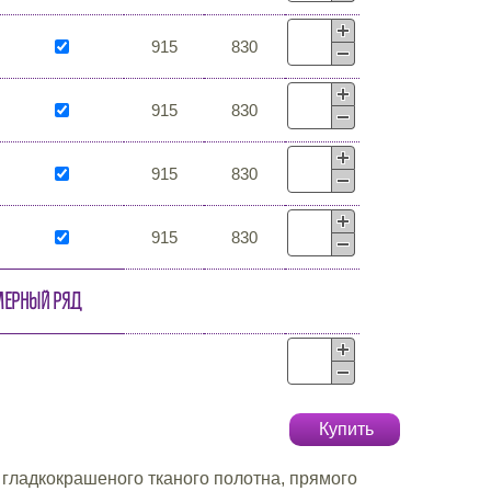
915
830
915
830
915
830
915
830
мерный ряд
Купить
 гладкокрашеного тканого полотна, прямого