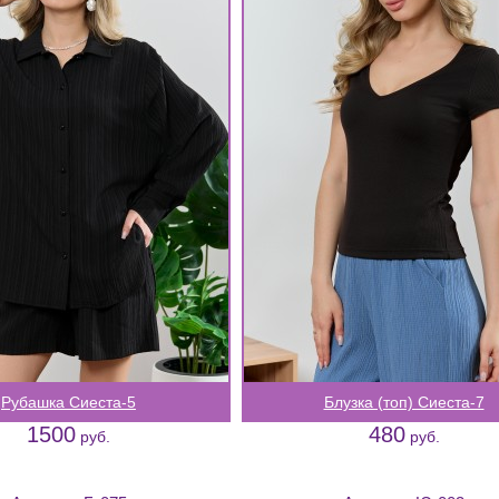
Рубашка Сиеста-5
Блузка (топ) Сиеста-7
1500
480
руб.
руб.