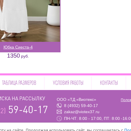
Юбка Сиеста-4
1350
руб.
ТАБЛИЦА РАЗМЕРОВ
УСЛОВИЯ РАБОТЫ
КОНТАКТЫ
СКА НА РАССЫЛКУ
ООО «ТД «Виотекс»
Полож
8 (4932) 59-40-17
59-40-17
2)
zakaz@viotex37.ru
ПН-ЧТ: 8:00 - 17:00, ПТ: 8:00 -16:
ту на сайте. Продолжая использовать сайт, вы соглашаетесь с
По