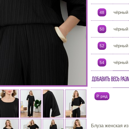
чёрный
48
чёрный
50
чёрный
52
чёрный
54
Добавить весь раз
Р. ряд
Блуза женская из