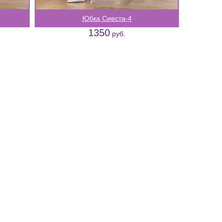
Юбка Сиеста-4
1350
руб.