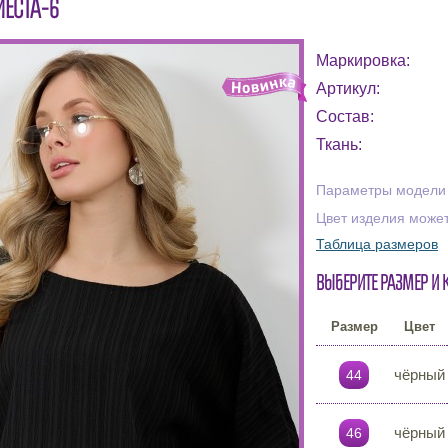
ИЕСТА-6
Маркировка:
Артикул:
Состав:
Ткань:
Параметры модели н
Цвет изделия может
Таблица размеров
Выберите размер и 
Размер
Цвет
чёрный
44
чёрный
46