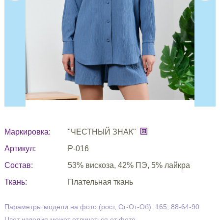
Маркировка:
"ЧЕСТНЫЙ ЗНАК"
Артикул:
Р-016
Состав:
53% вискоза, 42% ПЭ, 5% лайкра
Ткань:
Плательная ткань
Параметры модели на фото (рост, Ог-От-Об): 165, 88-64-90
Цвет изделия может отличаться от фото