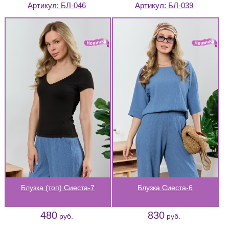
Артикул:
БЛ-046
Артикул:
БЛ-039
Блузка (топ) Сиеста-7
Блузка Сиеста-6
480
830
руб.
руб.