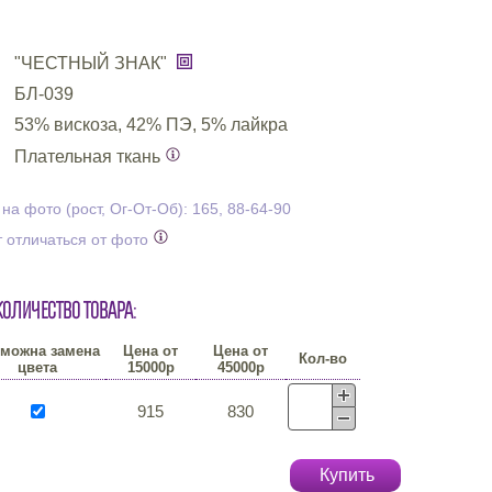
"ЧЕСТНЫЙ ЗНАК"
БЛ-039
53% вискоза, 42% ПЭ, 5% лайкра
Плательная ткань
а фото (рост, Ог-От-Об): 165, 88-64-90
 отличаться от фото
количество товара:
можна замена
Цена от
Цена от
Кол-во
цвета
15000р
45000р
915
830
Купить