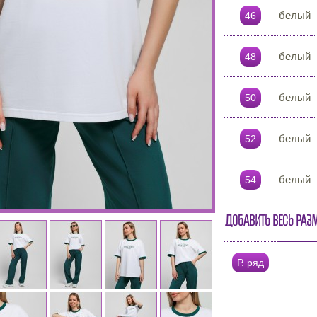
белый
46
белый
48
белый
50
белый
52
белый
54
Добавить весь раз
Р. ряд