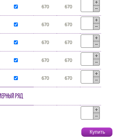
670
670
670
670
670
670
670
670
670
670
мерный ряд
Купить