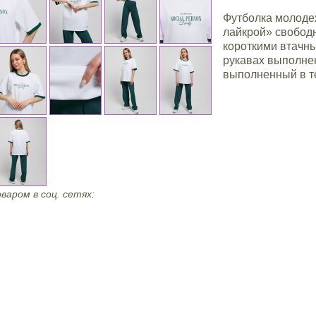
Футболка молодеж
лайкрой» свобод
короткими втачн
рукавах выполнен
выполненный в т
варом в соц. сетях: