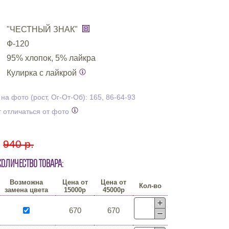
"ЧЕСТНЫЙ ЗНАК"
Ф-120
95% хлопок, 5% лайкра
Кулирка с лайкрой
а фото (рост, Ог-От-Об): 165, 86-64-93
 отличаться от фото
:
940 р.
количество товара:
Возможна
Цена от
Цена от
Кол-во
замена цвета
15000р
45000р
670
670