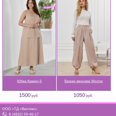
Юбка Камео-5
Брюки женские Молли
1500
1050
руб.
руб.
-->
ООО «ТД «Виотекс»
8 (4932) 59-40-17