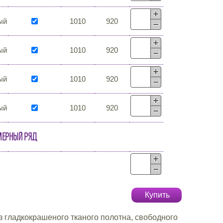
ый
1010
920
ый
1010
920
ый
1010
920
ый
1010
920
мерный ряд
Купить
з гладкокрашеного тканого полотна, свободного