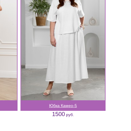
Юбка Камео-5
1500
руб.