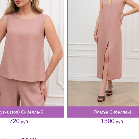
узка (топ) Сибелла-5
Платье Сибелла-1
720
1500
руб.
руб.