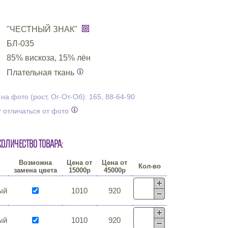
"ЧЕСТНЫЙ ЗНАК"
БЛ-035
85% вискоза, 15% лён
Плательная ткань
а фото (рост, Ог-От-Об): 165, 88-64-90
 отличаться от фото
количество товара:
Возможна
Цена от
Цена от
Кол-во
замена цвета
15000р
45000р
ый
1010
920
ый
1010
920