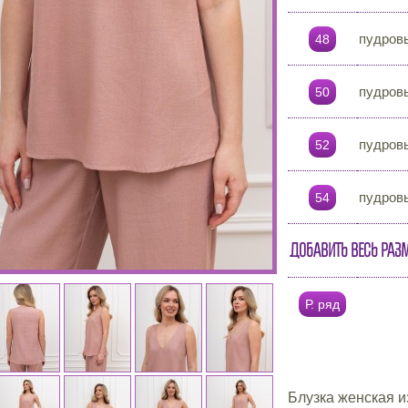
пудров
48
пудров
50
пудров
52
пудров
54
Добавить весь раз
Р. ряд
Блузка женская и