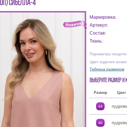
ТОП) СИБЕЛЛА-4
Маркировка:
Артикул:
Состав:
Ткань:
Параметры модели н
Цвет изделия может
Таблица размеров
Выберите размер и 
Размер
Цвет
пудров
44
пудров
46