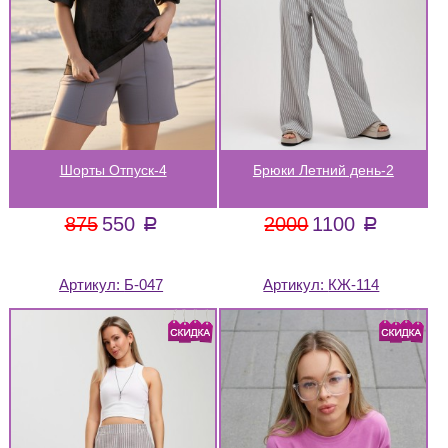
Шорты Отпуск-4
Брюки Летний день-2
875
550
2000
1100
a
a
Артикул:
Б-047
Артикул:
КЖ-114