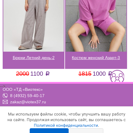
Брюки Летний день-2
Костюм женский Азарт-3
2000
1100
1815
1000
a
a
-->
ООО «ТД «Виотекс»
8 (4932) 59-40-17
zakaz@viotex37.ru
ПН-ЧТ: 8:00 - 17:00, ПТ: 8:00 -16:00 (МСК)
Мы используем файлы cookie, чтобы улучшить вашу работу
на сайте. Продолжая использовать сайт, вы соглашаетесь с
Политикой конфиденциальности
.
Договор-оферта
Положение о конфиденциальности и защите персональных данных