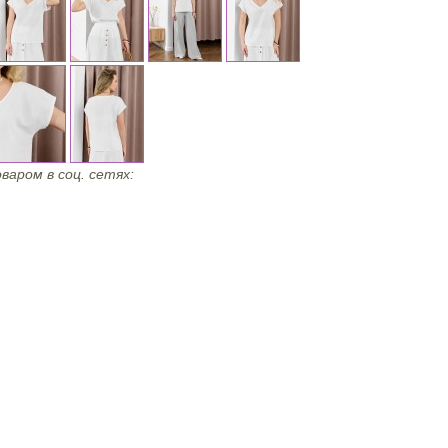
варом в соц. сетях: