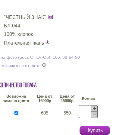
"ЧЕСТНЫЙ ЗНАК"
БЛ-044
100% хлопок
Плательная ткань
а фото (рост, Ог-От-Об): 165, 88-64-90
 отличаться от фото
количество товара:
Возможна
Цена от
Цена от
Кол-во
замена цвета
15000р
45000р
605
550
Купить