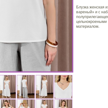
Блузка женская и
вареный» и с наб
полуприлегающего
цельнокроеными 
материалом.